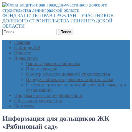
ФОНД ЗАЩИТЫ ПРАВ ГРАЖДАН – УЧАСТНИКОВ
ДОЛЕВОГО СТРОИТЕЛЬСТВА ЛЕНИНГРАДСКОЙ
ОБЛАСТИ
Поиск
Главная
О Фонде ЛО
Новости
Дольщикам
Часто задаваемые вопросы
Прием граждан
Осмотр объектов долевого строительства
Передача объектов долевого строительства
Рассмотрение письменных обращений граждан и
организаций
Продажа объектов недвижимости
Объекты строительства
Контакты
Информация для дольщиков ЖК
«Рябиновый сад»