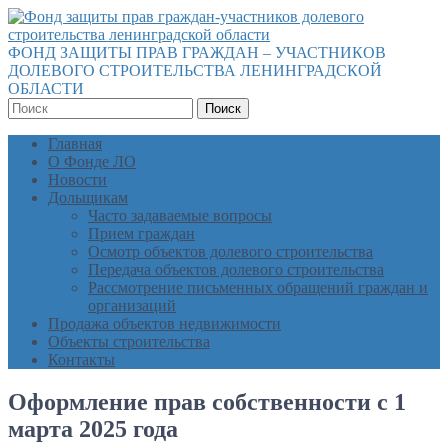
ФОНД ЗАЩИТЫ ПРАВ ГРАЖДАН – УЧАСТНИКОВ
ДОЛЕВОГО СТРОИТЕЛЬСТВА ЛЕНИНГРАДСКОЙ
ОБЛАСТИ
Поиск
Главная
О Фонде ЛО
Новости
Дольщикам
Часто задаваемые вопросы
Прием граждан
Осмотр объектов долевого строительства
Передача объектов долевого строительства
Рассмотрение письменных обращений граждан и
организаций
Продажа объектов недвижимости
Объекты строительства
Контакты
Оформление прав собственности с 1
марта 2025 года